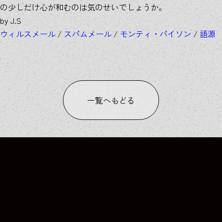
の少しだけ心が和むのは気のせいでしょうか。
by J.S
ウィルスメール
/
スパムメール
/
モンティ・パイソン
/
語源
一覧へもどる
COLUMN
COLUMN
COLUMN
COLUMN