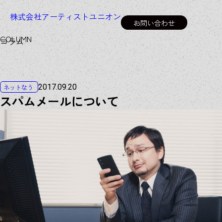
株式会社アーティストユニオン
お問い合わせ
C
O
L
U
M
N
コラム
2017.09.20
ネットなう
スパムメールについて