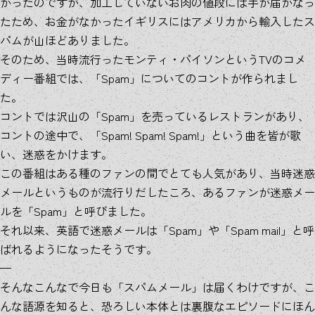
かったのですが、加工していないお肉の値段には手が届かなっ
たため、お金がなかったイギリスにはアメリカから輸入したス
パムが山ほどありました。
そのため、当時流行ったモンティ・パイソンというTVのコメ
ディー番組では、「Spam」についてのコントが作られまし
た。
コントでは沢山の「Spam」を売っているレストランがあり、
コントの途中で、「Spam! Spam! Spam!」という曲を皆が歌
い、迷惑をかけます。
この番組はある種のファンの間でとても人気があり、当時迷惑
メールというものが流行りだしたころ、あるファンが迷惑メー
ルを「Spam」と呼びました。
それ以来、英語で迷惑メールは「Spam」や「Spam mail」と呼
ばれるようになったそうです。
—
そんなこんなで今日も「スパムメール」は届くわけですが、こ
んな語源を知ると、恐ろしい本体とは裏腹なエピソードにほん