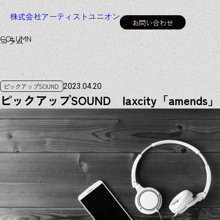
株式会社アーティストユニオン
お問い合わせ
C
O
L
U
M
N
コラム
2023.04.20
ピックアップSOUND
ピックアップSOUND laxcity「amends」