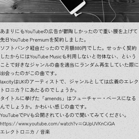
あまりにもYouTubeの広告が鬱陶しかったので重い腰を上げて
先日YouTube Premiumを契約しました。
ソフトバンク経由だったので月額880円でした。せっかく契約
したからにはYouTube Musicも利用しないと勿体ない、という
ことで好きなジャンルの曲を適当にランダム再生していた際に
出会ったのがこの曲です。
laxcityはUKのアーティストで、ジャンルとしては広義のエレク
トロニカ？にあたるのでしょうか。
タイトルに挙げた「amends」はフューチャー・ベースになる
んでしょうか。かわいい感じの曲です。
YouTubeでPVも公開されているので聞いてみてください。
https://www.youtube.com/watch?v=QUpUVKnCiQA
エレクトロニカ
/
音楽