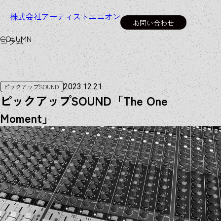
株式会社アーティストユニオン
お問い合わせ
C
O
L
U
M
N
コラム
2023.12.21
ピックアップSOUND
ピックアップSOUND「The One
Moment」