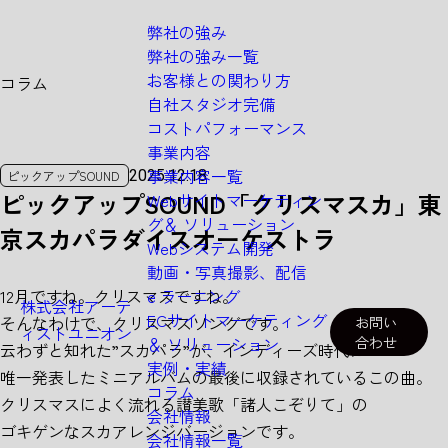
弊社の強み
弊社の強み一覧
お客様との関わり方
コラム
自社スタジオ完備
C
O
L
U
M
N
コストパフォーマンス
事業内容
事業内容一覧
2025.12.18
ピックアップSOUND
ピックアップSOUND「クリスマスカ」東
Webサイトマーケティン
グ＆
ソリューション
京スカパラダイスオーケストラ
Webシステム開発
動画・写真撮影、配信
12月ですね。クリスマスですね。
e ラーニング
株式会社アーテ
ECサイトマーケティング
そんなわけで、クリスマスソングです。
お問い
ィストユニオン
＆
ソリューション
合わせ
云わずと知れた”スカパラ”が、インディーズ時代に
実例・実績
唯一発表したミニアルバムの最後に収録されているこの曲。
コラム
クリスマスによく流れる讃美歌「諸人こぞりて」の
会社情報
ゴキゲンなスカアレンジバージョンです。
会社情報一覧