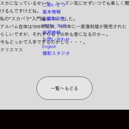
スカになっているせいか、シーズン気にせずいつでも楽しく聞
ごあいさつ
けるんですけどね。
基本情報
私の”スカパラ”入門編もコレでした。
主要取引先
オフィスVR
アルバム自体は1998年発表、1990年に一度復刻版が発売された
採用情報
らしいですが、それすらもう35年も昔になるのか～。
お問い合わせ
今もどっかで入手できるのかしら・・・。
English
クリスマス
撮影スタジオ
一覧へもどる
COLUMN
COLUMN