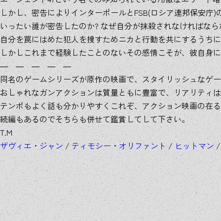
しかし、密告によりインターポールとFSB(ロシア連邦保安庁
いったい誰が密告したのか? なぜ自分が抹殺されなければな
自分を罠にはめた犯人を捜すためニカと行動を共にするうちに
しかしこれまで経験したことのないその感情こそが、彼自身に
― ― ― ― ―
同名のゲームシリーズが原作の映画で、スタイリッシュなゲー
おしゃれなガンアクションは質量ともに豊富で、リアリティは
テンポもよく話も分かりやすくこれぞ、アクション映画の在る
続編もあるのでそちらも併せて鑑賞してして下さい。
T.M
ザヴィエ・ジャン
/
ティモシー・オリファント
/
ヒットマン