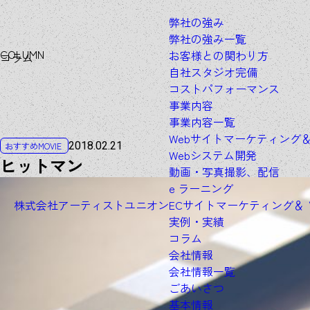
弊社の強み
弊社の強み一覧
C
O
L
U
M
N
お客様との関わり方
コラム
自社スタジオ完備
コストパフォーマンス
事業内容
事業内容一覧
Webサイトマーケティング
2018.02.21
おすすめMOVIE
Webシステム開発
ヒットマン
動画・写真撮影、配信
e ラーニング
株式会社アーティストユニオン
ECサイトマーケティング＆
実例・実績
コラム
会社情報
会社情報一覧
ごあいさつ
基本情報