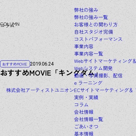
弊社の強み
弊社の強み一覧
C
O
L
U
M
N
お客様との関わり方
コラム
自社スタジオ完備
コストパフォーマンス
事業内容
事業内容一覧
Webサイトマーケティング
2019.06.24
おすすめMOVIE
Webシステム開発
おすすめMOVIE「キングダム」
動画・写真撮影、配信
e ラーニング
株式会社アーティストユニオン
ECサイトマーケティング＆
実例・実績
コラム
会社情報
会社情報一覧
ごあいさつ
基本情報