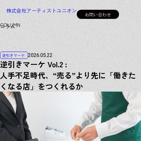
株式会社アーティストユニオン
お問い合わせ
C
O
L
U
M
N
コラム
2026.05.22
逆引きマーケ
逆引きマーケ Vol.2 :
人手不足時代、“売る”より先に「働きた
くなる店」をつくれるか