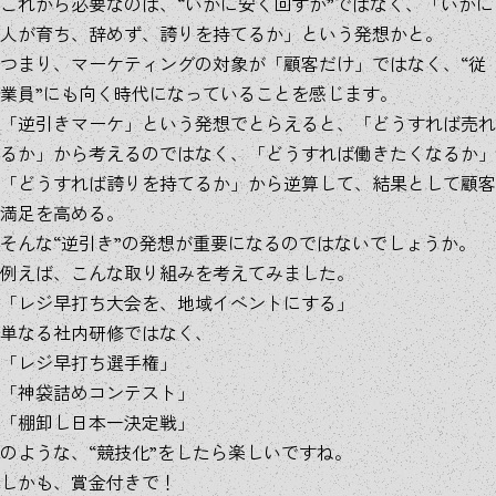
これから必要なのは、“いかに安く回すか”ではなく、「いかに
人が育ち、辞めず、誇りを持てるか」という発想かと。
つまり、マーケティングの対象が「顧客だけ」ではなく、“従
業員”にも向く時代になっていることを感じます。
「逆引きマーケ」という発想でとらえると、「どうすれば売れ
るか」から考えるのではなく、「どうすれば働きたくなるか」
「どうすれば誇りを持てるか」から逆算して、結果として顧客
満足を高める。
そんな“逆引き”の発想が重要になるのではないでしょうか。
例えば、こんな取り組みを考えてみました。
「レジ早打ち大会を、地域イベントにする」
単なる社内研修ではなく、
「レジ早打ち選手権」
「神袋詰めコンテスト」
「棚卸し日本一決定戦」
のような、“競技化”をしたら楽しいですね。
しかも、賞金付きで！