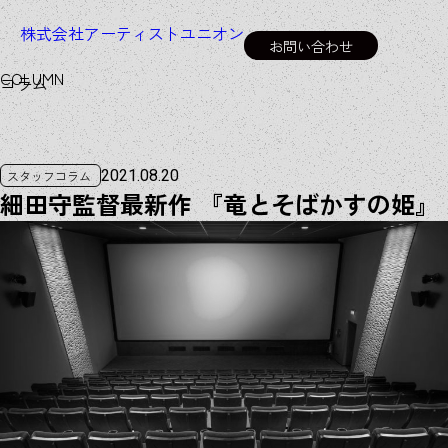
株式会社アーティストユニオン
お問い合わせ
C
O
L
U
M
N
コラム
2021.08.20
スタッフコラム
細田守監督最新作 『竜とそばかすの姫』