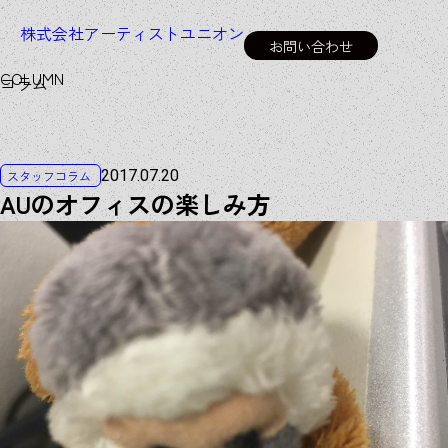
株式会社アーティストユニオン
お問い合わせ
C
O
L
U
M
N
コラム
2017.07.20
スタッフコラム
AUのオフィスの楽しみ方