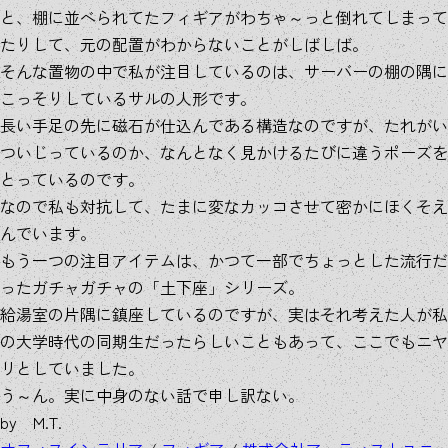
と、棚に並べられてたフィギアがわちゃ～っと倒れてしまって
たりして、元の配置がわからないことがしばしば。
そんな置物の中で私が注目しているのは、サーバーの棚の隅に
こっそりしているサルの人形です。
長い手足の先に磁石が仕込んである構造なのですが、たれがい
ついじっているのか、なんとなく見かけるたびに違うポーズを
とっているのです。
なので私も対抗して、たまに変なカッコさせて密かにほくそえ
んでいます。
もう一つの注目アイテムは、かつて一部でちょっとした流行だ
ったガチャガチャの「土下座」シリーズ。
給湯室の片隅に鎮座しているのですが、実はそれ考えた人が私
の大学時代の同期生だったらしいこともあって、ここでもニヤ
リとしていました。
う～ん。実に中身のない話で申し訳ない。
by M.T.