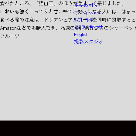
食べたところ、「猫山王」のほうが美味しく感じました。
主要取引先
においも強くこってりと甘い味で、好きになる人には、はまっ
オフィスVR
食べる際の注意は、ドリアンとアルコールを同時に摂取すると
採用情報
お問い合わせ
Amazonなどでも購入でき、冷凍の物は溶けかけのシャーベ
English
フルーツ
撮影スタジオ