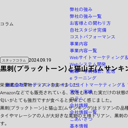
弊社の強み
弊社の強み一覧
お客様との関わり方
コラム
自社スタジオ完備
C
O
L
U
M
N
コストパフォーマンス
事業内容
事業内容一覧
Webサイトマーケティング
2024.09.19
スタッフコラム
Webシステム開発
黒刺(ブラックトーン)と猫山王(ムサンキ
動画・写真撮影、配信
e ラーニング
株式会社アーティストユニオン
栄養満点の果物ドリアンを食べました。
ECサイトマーケティング＆
実例・実績
Amazonなどでも販売されている、皮をむかれた実だけの状
コラム
匂いがとても強烈ですが食べると美味しく感じました。
会社情報
黒刺(ブラックトーン)と猫山王(ムサンキング)はドリアンの
会社情報一覧
タイやマレーシアの人が大好きな果物の王様ドリアン、黒刺
ごあいさつ
す。
基本情報