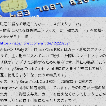
磁石に絡んで最近こんなニュースがありました。
– 財布に入れる紛失防止トラッカーが「磁気カード」を破損–
Ankerが自主回収
https://japan.cnet.com/article/35228232/
Ankerの「Eufy SmartTrack Card E30」はカード形式のアクセサ
リで、主に財布に入れておいて紛失した際にスマートフォンの
「探す」アプリで追跡するための製品です。同社の製品「Eufy
Security SmartTrack Card」と同様に使えますが充電して繰り
返し使えるようになったのが特長です。
その「Eufy SmartTrack Card E30」は充電端子に前述の
MagSafeと同様に磁石を利用しています。その磁石が一部の磁
気カードに影響を与え、カードを使えなくなってしまうことが
発覚したため自主回収になったとのことです。