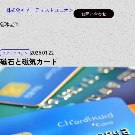
株式会社アーティストユニオン
お問い合わせ
C
O
L
U
M
N
コラム
2025.01.22
スタッフコラム
磁石と磁気カード