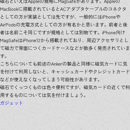
磁石といえばAppleの規格にMagSafeがあります。Appleの
MacBookに搭載されているとACアダプタケーブルのコネクタ
としての方が実装としては先ですが、一般的にはiPhoneや
AirPodsの充電方式としての方が有名かと思います。前者と後
者は名前こそ同じですが規格としては別物です。iPhone向け
MagSafeはiPhone12から搭載されており、周辺アクセサリとし
て磁力で背面につくカードケースなどが数多く発売されていま
す。
こちらについても前述のAnkerの製品と同様に磁気カードに気
を付けて利用しないと、キャッシュカードやクレジットカード
などが使えなくなってしまう可能性があります。
磁石でくっつくものは色々便利ですが、磁気カードの近くで利
用するものについては気を付けましょう。
ガジェット