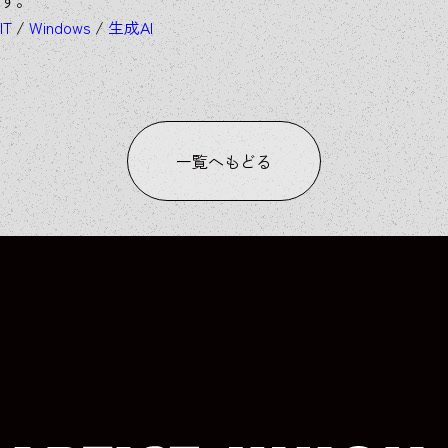
IT
/
Windows
/
生成AI
一覧へもどる
COLUMN
COLUMN
COLUMN
COLUMN