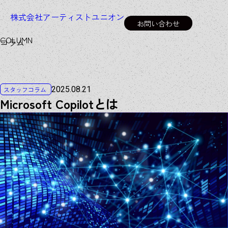
株式会社アーティストユニオン
お問い合わせ
C
O
L
U
M
N
コラム
2025.08.21
スタッフコラム
Microsoft Copilotとは