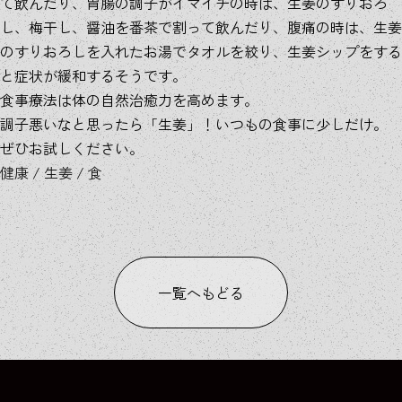
て飲んだり、胃腸の調子がイマイチの時は、生姜のすりおろ
し、梅干し、醤油を番茶で割って飲んだり、腹痛の時は、生姜
のすりおろしを入れたお湯でタオルを絞り、生姜シップをする
と症状が緩和するそうです。
食事療法は体の自然治癒力を高めます。
調子悪いなと思ったら「生姜」！いつもの食事に少しだけ。
ぜひお試しください。
健康
/
生姜
/
食
一覧へもどる
COLUMN
COLUMN
COLUMN
COLUMN