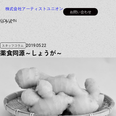
株式会社アーティストユニオン
お問い合わせ
C
O
L
U
M
N
コラム
2019.05.22
スタッフコラム
薬食同源～しょうが～