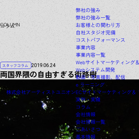
弊社の強み
弊社の強み一覧
C
O
L
U
M
N
お客様との関わり方
コラム
自社スタジオ完備
コストパフォーマンス
事業内容
事業内容一覧
Webサイトマーケティング
2019.06.24
スタッフコラム
Webシステム開発
両国界隈の自由すぎる街路樹
動画・写真撮影、配信
e ラーニング
株式会社アーティストユニオン
ECサイトマーケティング＆
実例・実績
コラム
会社情報
会社情報一覧
ごあいさつ
基本情報