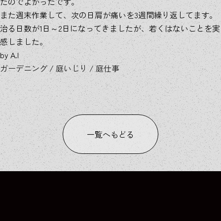
たのでよかったです。
また週末作業して、次の日肩が痛いを3週間繰り返してます。
治る日数が1日～2日になってきましたが、若くはないことを実
感しました。
by A.I
ガーデニング
/
庭いじり
/
庭仕事
一覧へもどる
COLUMN
COLUMN
COLUMN
COLUMN