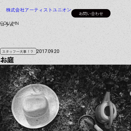
株式会社アーティストユニオン
お問い合わせ
C
O
L
U
M
N
コラム
2017.09.20
スタッフ一大事！？
お庭