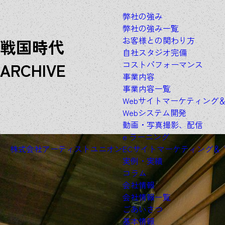
弊社の強み
弊社の強み一覧
お客様との関わり方
戦国時代
自社スタジオ完備
A
R
C
H
I
V
E
コストパフォーマンス
事業内容
事業内容一覧
Webサイトマーケティング
Webシステム開発
動画・写真撮影、配信
e ラーニング
株式会社アーティストユニオン
ECサイトマーケティング＆
実例・実績
コラム
会社情報
会社情報一覧
ごあいさつ
基本情報