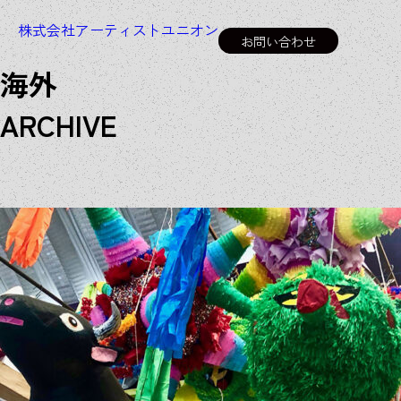
株式会社アーティストユニオン
お問い合わせ
海外
A
R
C
H
I
V
E