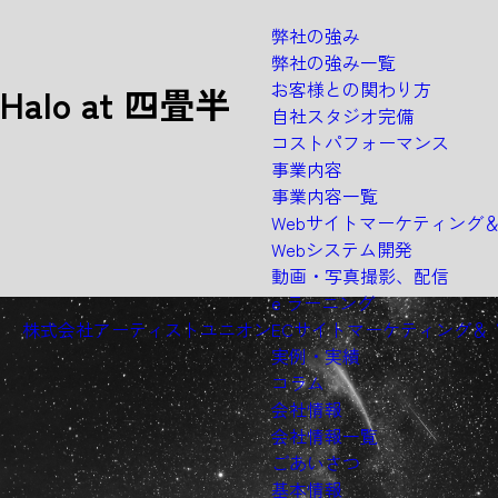
弊社の強み
弊社の強み一覧
お客様との関わり方
Halo at 四畳半
自社スタジオ完備
コストパフォーマンス
事業内容
事業内容一覧
A
R
C
H
I
V
E
Webサイトマーケティング
Webシステム開発
動画・写真撮影、配信
e ラーニング
株式会社アーティストユニオン
ECサイトマーケティング＆
実例・実績
コラム
会社情報
会社情報一覧
ごあいさつ
基本情報