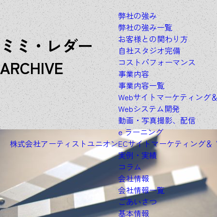
弊社の強み
弊社の強み一覧
お客様との関わり方
ミミ・レダー
自社スタジオ完備
A
R
C
H
I
V
E
コストパフォーマンス
事業内容
事業内容一覧
Webサイトマーケティング
Webシステム開発
動画・写真撮影、配信
e ラーニング
株式会社アーティストユニオン
ECサイトマーケティング＆
実例・実績
コラム
会社情報
会社情報一覧
ごあいさつ
基本情報