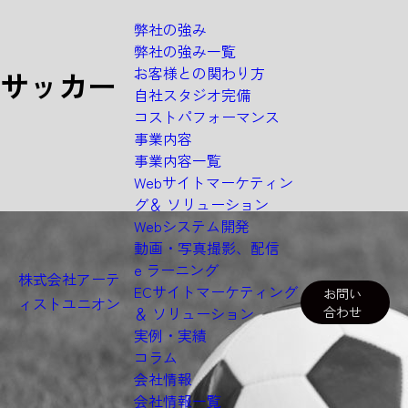
弊社の強み
弊社の強み一覧
お客様との関わり方
サッカー
自社スタジオ完備
コストパフォーマンス
事業内容
事業内容一覧
A
R
C
H
I
V
E
Webサイトマーケティン
グ＆
ソリューション
Webシステム開発
動画・写真撮影、配信
e ラーニング
株式会社アーテ
ECサイトマーケティング
お問い
ィストユニオン
＆
ソリューション
合わせ
実例・実績
コラム
会社情報
会社情報一覧