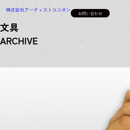
株式会社アーティストユニオン
お問い合わせ
文具
A
R
C
H
I
V
E