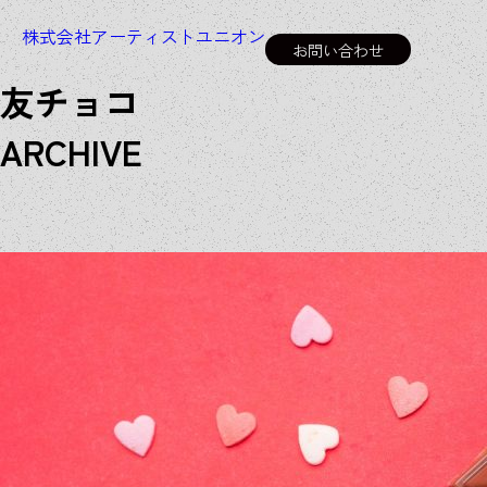
株式会社アーティストユニオン
お問い合わせ
友チョコ
A
R
C
H
I
V
E