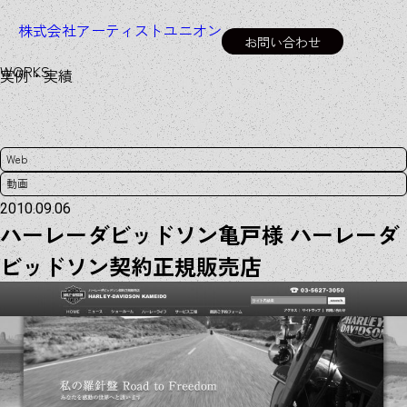
株式会社アーティストユニオン
お問い合わせ
W
O
R
K
S
実例・実績
Web
動画
2010.09.06
ハーレーダビッドソン亀戸様 ハーレーダ
ビッドソン契約正規販売店