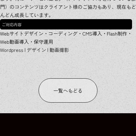
門）のコンテンツはクライアント様のご協力もあり、現在もど
んどん成長しています。
ご対応
内容
Webサイトデザイン・コーディング・CMS導入・Flash制作・
Web動画導入・保守運用
Wordpress
|
デザイン
|
動画撮影
一覧へもどる
WORKS
WORKS
WORKS
WORKS