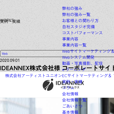
弊社の強み
弊社の強み一覧
W
O
R
K
S
お客様との関わり方
実例・実績
自社スタジオ完備
コストパフォーマンス
事業内容
事業内容一覧
Webサイトマーケティング
Web
Webシステム開発
2020.09.01
動画・写真撮影、配信
IDEANNEX株式会社様 コーポレートサイ
e ラーニング
株式会社アーティストユニオン
ECサイトマーケティング＆
実例・実績
コラム
会社情報
会社情報一覧
ごあいさつ
基本情報