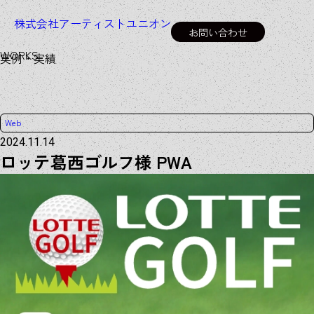
株式会社アーティストユニオン
お問い合わせ
W
O
R
K
S
実例・実績
Web
2024.11.14
ロッテ葛西ゴルフ様 PWA