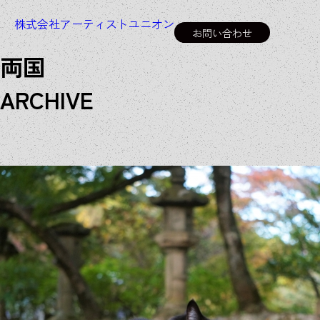
株式会社アーティストユニオン
お問い合わせ
両国
A
R
C
H
I
V
E