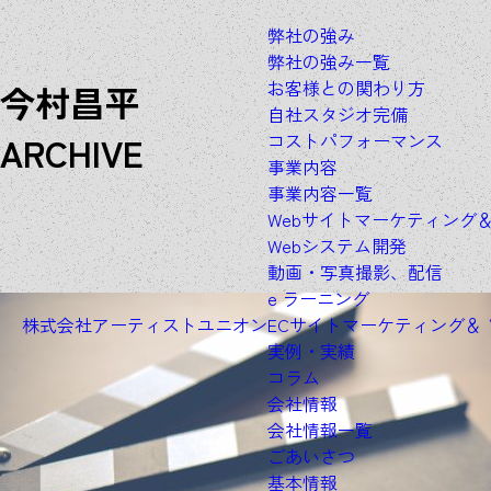
弊社の強み
弊社の強み一覧
お客様との関わり方
今村昌平
自社スタジオ完備
A
R
C
H
I
V
E
コストパフォーマンス
事業内容
事業内容一覧
Webサイトマーケティング
Webシステム開発
動画・写真撮影、配信
e ラーニング
株式会社アーティストユニオン
ECサイトマーケティング＆
実例・実績
コラム
会社情報
会社情報一覧
ごあいさつ
基本情報