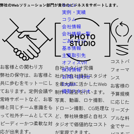
ション
弊社のWebソリューション部門が
貴社のビジネスをサポートします。
A
D
V
A
N
T
A
G
E
実例・実績
コラム
会社情報
会社情報一覧
ごあいさつ
基本情報
主要取引先
コストパ
オフィスVR
お客様との関わり方
自社スタジオ完備
フォーマ
採用情報
弊社の保守は、お客様と
社内の自社撮影スタジオ
お問い合わせ
ンス
共に歩むをモットーにし
English
を最大限に活かしたWeb
お客様の
撮影スタジオ
ております。定例会議や
制作と運営を行います。
予算規模
常時サポートなど、お客
写真、動画、ロケ撮影、
に応じた
様と同じチーム意識をも
ドローン撮影、CG処理な
リーズナ
って社外チームとしてス
ど、弊社映像部と自社ス
ブルな料
ピーディーかつ柔軟な対
タジオで価値的なコスト
金でサー
応が出来ます。
が実現できます。
ビスをご