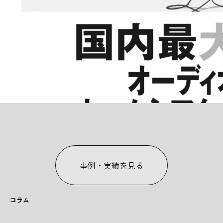
事例・実績を見る
コラム
C
O
L
U
M
N