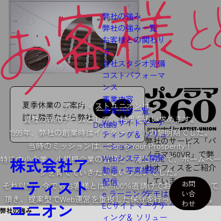
弊社の強み
弊社の強み一覧
お客様との関わり
方
自社スタジオ完備
コストパフォーマ
ンス
事業内容
夏季休業のご案内
アーティストユニオンは、
事業内容一覧
誠に勝手ながら弊社は2026年8月13日(木)～8月16
貴社のWebチームとして、
結果を追い求めます。
Webサイトマーケ
Details
1999年、弊社の創業時は
インターネットの黎明期でした。
ティング＆
ソリュ
弊社のサービス「パ
当時のミッションは、Caring Your Prosperity！
ーション
ノラマ360VR」で弊
Webシステム開発
特に中小企業、小規模企業の皆様と一緒になって、
ホームペー
株式会社ア
社オフィスをご紹介
動画・写真撮影、
ジを育てていきたいという思いでした。
しています。
配信
ーティスト
お問
それ以来、今でもお客様とは、
100％直請けでお仕事をさせて
e ラーニング
デモはこちら
い合
頂き、
提案型でWeb運営を重視した保守を行っております。
わせ
ユニオン
ECサイトマーケテ
お問い合わせ
弊社の強み
ィング＆
ソリュー